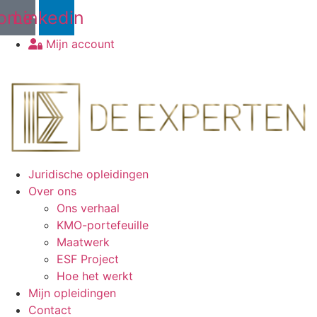
Ga
ome
Linkedin
naar
de
Mijn account
inhoud
€
0,00
0
WINKELWAGEN
Juridische opleidingen
Over ons
Ons verhaal
KMO-portefeuille
Maatwerk
ESF Project
Hoe het werkt
Mijn opleidingen
Contact