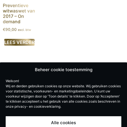
Preventieve
witwaswet van
2017 – On
demand
€
90,00
excl. btw
LEES VERDER
Privacy verklaring
Beheer cookie toestemming
Cookiebeleid
Welkom!
Wij en derden gebruiken cookies op onze website. Wij gebruiken cookies
Algemene gebruiksvoorwaarden
voor statistische, voorkeuren- en marketingdoeleinden. U kunt uw
voorkeur wijzigen door op 'Toon details' te klikken. Door op 'Accepteren'
De Experten BV
te klikken accepteert u het gebruik van alle cookies zoals beschreven in
onze privacy- en cookieverklaring.
Vroegeinde 12, 2243 Pulle
info@de-experten.be
Alle cookies
BE 0740619051