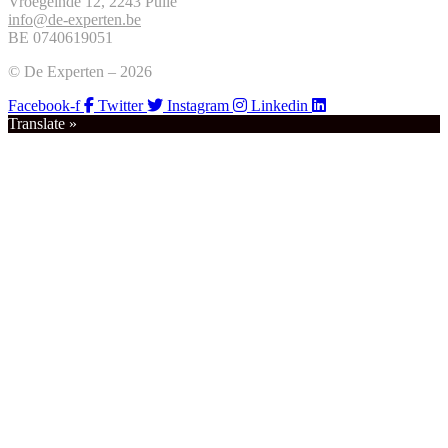
Vroegeinde 12, 2243 Pulle
info@de-experten.be
BE 0740619051
© De Experten – 2026
Facebook-f
Twitter
Instagram
Linkedin
Translate »