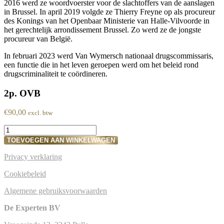
2016 werd ze woordvoerster voor de slachtoffers van de aanslagen
in Brussel. In april 2019 volgde ze Thierry Freyne op als procureur
des Konings van het Openbaar Ministerie van Halle-Vilvoorde in
het gerechtelijk arrondissement Brussel. Zo werd ze de jongste
procureur van België.
In februari 2023 werd Van Wymersch nationaal drugscommissaris,
een functie die in het leven geroepen werd om het beleid rond
drugscriminaliteit te coördineren.
2p. OVB
€
90,00
excl. btw
De
Nationale
TOEVOEGEN AAN WINKELWAGEN
Drugscommissaris
-
Privacy verklaring
Sleutel
tussen
Cookiebeleid
preventie
Algemene gebruiksvoorwaarden
en
strafrechtelijke
De Experten BV
aanpak
aantal