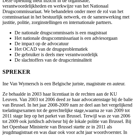
Deze opleiding biedt inzicht in de organisatie,
verantwoordelijkheden en werkwijze van het Nationaal
Drugscommissariaat. We behandelen onder meer de rol van het
commissariaat in het bestuurlijk netwerk, en de samenwerking met
justitie, politie, zorginstellingen en internationale partners.
De nationale drugscommissaris is een magistraat
Het nationale drugscommissariaat is een adviesorgaan
De impact op de advocatuur
Het OCAD van de drugsproblematiek
De gebruiker is deels mee verantwoordelijk
De slachtoffers van de drugscriminaliteit
SPREKER
Ine Van Wymersch is een Belgische juriste, magistrate en auteur.
Ze behaalde in 2003 haar licentiaat in de rechten aan de KU
Leuven. Van 2003 tot 2006 deed ze haar advocatenstage bij de balie
van Brussel. In het jaar 2008-2009 nam ze deel aan het vergelijkend
toelatingsexamen tot de gerechtelijke stage,waarna ze van 2009 tot
2011 stage liep op het parket van Brussel. Terwijl was ze van 2006
tot 2009 ook juridisch adviseur bij de lokale politie van Brussel. Bij
het Openbaar Ministerie van Brussel startte ze in 2011 als
jeugdmagistraat en was daar ook voor acht jaar woordvoerster. In