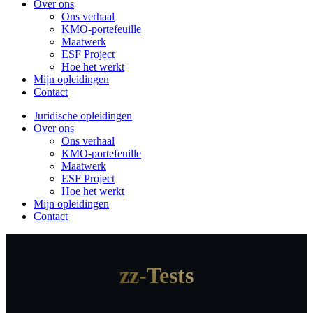
Over ons
Ons verhaal
KMO-portefeuille
Maatwerk
ESF Project
Hoe het werkt
Mijn opleidingen
Contact
Juridische opleidingen
Over ons
Ons verhaal
KMO-portefeuille
Maatwerk
ESF Project
Hoe het werkt
Mijn opleidingen
Contact
zz-Tests