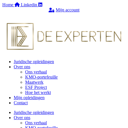
Ga
Home
Linkedin
naar
Mijn account
de
€
0,00
0
WINKELWAGEN
inhoud
Juridische opleidingen
Over ons
Ons verhaal
KMO-portefeuille
Maatwerk
ESF Project
Hoe het werkt
Mijn opleidingen
Contact
Juridische opleidingen
Over ons
Ons verhaal
KMO-portefeuille