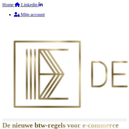
Ga
Home
Linkedin
naar
Mijn account
de
inhoud
€
0,00
0
WINKELWAGEN
De nieuwe btw-regels voor e-commerce