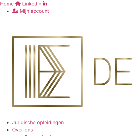
Ga
Home
Linkedin
naar
Mijn account
de
€
0,00
0
WINKELWAGEN
inhoud
Juridische opleidingen
Over ons